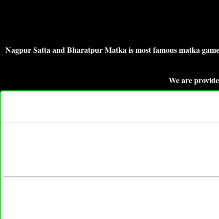
Nagpur Satta and Bharatpur Matka is most famous matka game i
We are provide Na