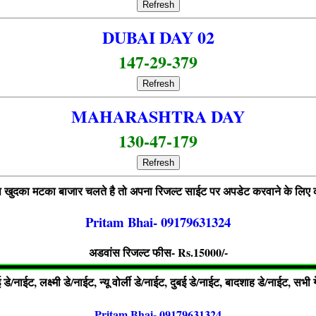
Refresh
DUBAI DAY 02
147-29-379
Refresh
MAHARASHTRA DAY
130-47-179
Refresh
खुदका मटका बाजार चलते है तो अपना रिजल्ट साईट पर अपडेट करवाने के लिए 
Pritam Bhai- 09179631324
अडवांस रिजल्ट फीस- Rs.15000/-
 डे/नाईट, लक्ष्मी डे/नाईट, न्यू वोर्ली डे/नाईट, दुबई डे/नाईट, बादशाह डे/नाईट, सभी
Pritam Bhai- 09179631324