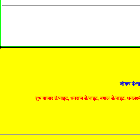
जोकर डे/ना
शुभ बाजार डे/नाइट, धनराज डे/नाइट, बंगाल डे/नाइट, धनलक्ष्मी 