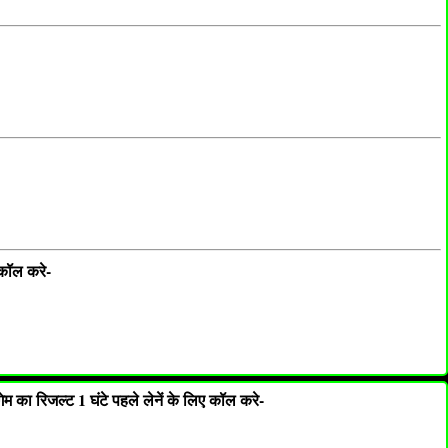
कॉल करे-
 गेम का रिजल्ट 1 घंटे पहले लेनें के लिए कॉल करे-