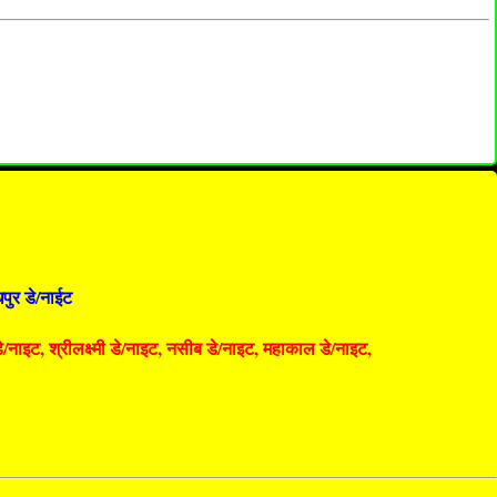
पुर डे/नाईट
 डे/नाइट, श्रीलक्ष्मी डे/नाइट, नसीब डे/नाइट, महाकाल डे/नाइट,