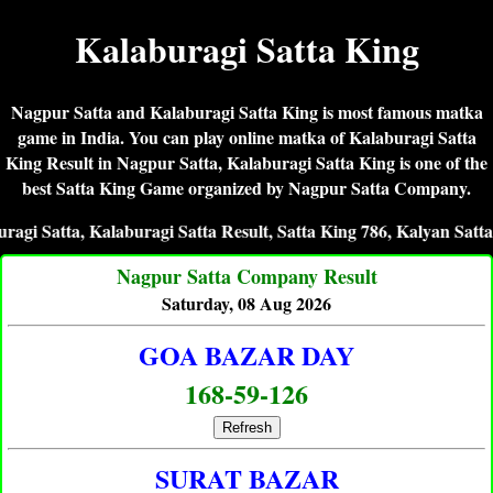
Kalaburagi Satta King
Nagpur Satta and Kalaburagi Satta King is most famous matka
game in India. You can play online matka of Kalaburagi Satta
King Result in Nagpur Satta, Kalaburagi Satta King is one of the
best Satta King Game organized by Nagpur Satta Company.
i Satta, Kalaburagi Satta Result, Satta King 786, Kalyan Satta 
Nagpur Satta Company Result
Saturday, 08 Aug 2026
GOA BAZAR DAY
168-59-126
Refresh
SURAT BAZAR