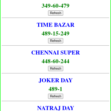
349-60-479
Refresh
TIME BAZAR
489-15-249
Refresh
CHENNAI SUPER
448-60-244
Refresh
JOKER DAY
489-1
Refresh
NATRAJ DAY