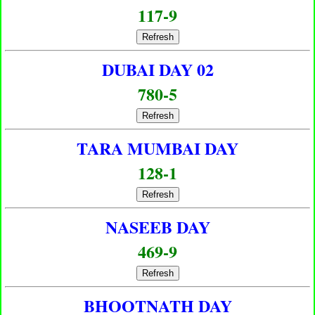
117-9
Refresh
DUBAI DAY 02
780-5
Refresh
TARA MUMBAI DAY
128-1
Refresh
NASEEB DAY
469-9
Refresh
BHOOTNATH DAY